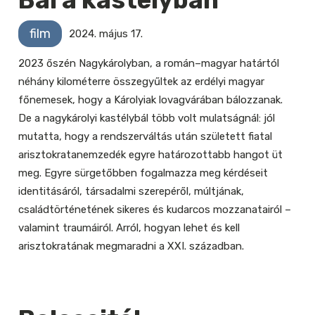
film
2024. május 17.
2023 őszén Nagykárolyban, a román–magyar határtól
néhány kilométerre összegyűltek az erdélyi magyar
főnemesek, hogy a Károlyiak lovagvárában bálozzanak.
De a nagykárolyi kastélybál több volt mulatságnál: jól
mutatta, hogy a rendszerváltás után született fiatal
arisztokratanemzedék egyre határozottabb hangot üt
meg. Egyre sürgetőbben fogalmazza meg kérdéseit
identitásáról, társadalmi szerepéről, múltjának,
családtörténetének sikeres és kudarcos mozzanatairól –
valamint traumáiról. Arról, hogyan lehet és kell
arisztokratának megmaradni a XXI. században.