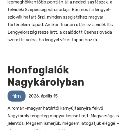
legmeghökkentőbb pontján áll a nedeci sasfészek, a
felvidéki Szepesség várcsodája. Bár most a lengyel–
szlovák határt őrzi, minden szegletéhez magyar
történelem tapad. Amikor Trianon után ez a vidék Kis-
Lengyelország része lett, a csalódott Csehszlovákia
szerette volna, ha lengyel vér is tapad hozzá.
Honfoglalók
Nagykárolyban
film
2026. április 15.
A román–magyar határtól karnyújtásnyira fekvő
Nagykároly rengeteg magyar kincset rejt. Magyarsága is
jelentős. Mégsem ismerjük, mégsem látogatjuk eléggé –