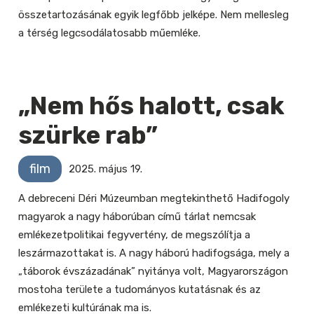
összetartozásának egyik legfőbb jelképe. Nem mellesleg
a térség legcsodálatosabb műemléke.
„Nem hős halott, csak
szürke rab”
film
2025. május 19.
A debreceni Déri Múzeumban megtekinthető Hadifogoly
magyarok a nagy háborúban című tárlat nemcsak
emlékezetpolitikai fegyvertény, de megszólítja a
leszármazottakat is. A nagy háború hadifogsága, mely a
„táborok évszázadának” nyitánya volt, Magyarországon
mostoha területe a tudományos kutatásnak és az
emlékezeti kultúrának ma is.