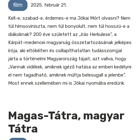
film
2025. február 21.
Kell-e, szabad-e, érdemes-e ma Jókai Mórt olvasni? Nem
túl hímsoviniszta, nem túl bonyolult, nem túl hosszú-e a
diákoknak? 200 éve született az „írás Herkulese”, a
Kárpát-medencei magyarság összetartozásának jelképes
írója, aki eltökélten és csillapíthatatlan tudásszomjjal
járta a történelmi Magyarország tájait, azt vallva, hogy
„Vannak vidékek, amiknek igéző hatása az emberi kedélyre
el nem tagadható, amiknek múltja belesugall a jelenbe”.
Most ennek szellemében mi is Jókai nyomába eredünk.
Magas-Tátra, magyar
Tátra