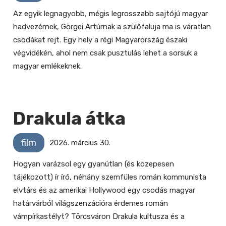
Az egyik legnagyobb, mégis legrosszabb sajtójú magyar
hadvezérnek, Görgei Artúrnak a szülőfaluja ma is váratlan
csodákat rejt. Egy hely a régi Magyarország északi
végvidékén, ahol nem csak pusztulás lehet a sorsuk a
magyar emlékeknek.
Drakula átka
film
2026. március 30.
Hogyan varázsol egy gyanútlan (és közepesen
tájékozott) ír író, néhány szemfüles román kommunista
elvtárs és az amerikai Hollywood egy csodás magyar
határvárból világszenzációra érdemes román
vámpírkastélyt? Törcsváron Drakula kultusza és a