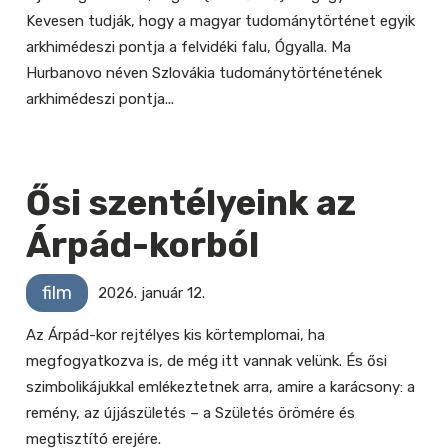
Kevesen tudják, hogy a magyar tudománytörténet egyik
arkhimédeszi pontja a felvidéki falu, Ógyalla. Ma
Hurbanovo néven Szlovákia tudománytörténetének
arkhimédeszi pontja...
Ősi szentélyeink az
Árpád-korból
film
2026. január 12.
Az Árpád-kor rejtélyes kis körtemplomai, ha
megfogyatkozva is, de még itt vannak velünk. És ősi
szimbolikájukkal emlékeztetnek arra, amire a karácsony: a
remény, az újjászületés – a Születés örömére és
megtisztító erejére.