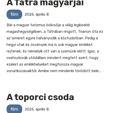
A Tátra magyarjai
film
2026. április 8.
Bár a magyar turizmus bölcsője a világ legkisebb
magashegységében, a Tátrában ringott, Trianon óta ez
az ismeret egyre halványodik a köztudatban. Pedig a
hegyi utak és ösvények ma is sok magyar emléket
rejtenek, és némelyik ott van a szemünk előtt. Igaz, a
csehszlovák utódállam mindent megtett azért, hogy
ezeket az emlékhelyeket megfossza magyar
vonatkozásaiktól. Amibe nem mindenki törődött bele...
A toporci csoda
film
2026. április 8.