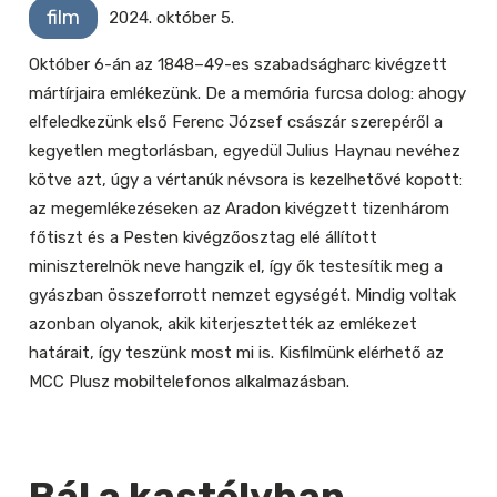
film
2024. október 5.
Október 6-án az 1848–49-es szabadságharc kivégzett
mártírjaira emlékezünk. De a memória furcsa dolog: ahogy
elfeledkezünk első Ferenc József császár szerepéről a
kegyetlen megtorlásban, egyedül Julius Haynau nevéhez
kötve azt, úgy a vértanúk névsora is kezelhetővé kopott:
az megemlékezéseken az Aradon kivégzett tizenhárom
főtiszt és a Pesten kivégzőosztag elé állított
miniszterelnök neve hangzik el, így ők testesítik meg a
gyászban összeforrott nemzet egységét. Mindig voltak
azonban olyanok, akik kiterjesztették az emlékezet
határait, így teszünk most mi is. Kisfilmünk elérhető az
MCC Plusz mobiltelefonos alkalmazásban.
Bál a kastélyban