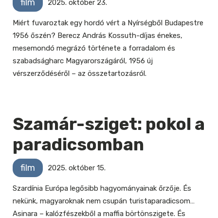
film
2025. október 23.
Miért fuvaroztak egy hordó vért a Nyírségből Budapestre
1956 őszén? Berecz András Kossuth-díjas énekes,
mesemondó megrázó története a forradalom és
szabadságharc Magyarországáról, 1956 új
vérszerződéséről – az összetartozásról.
Szamár-sziget: pokol a
paradicsomban
film
2025. október 15.
Szardínia Európa legősibb hagyományainak őrzője. És
nekünk, magyaroknak nem csupán turistaparadicsom…
Asinara – kalózfészekből a maffia börtönszigete. És