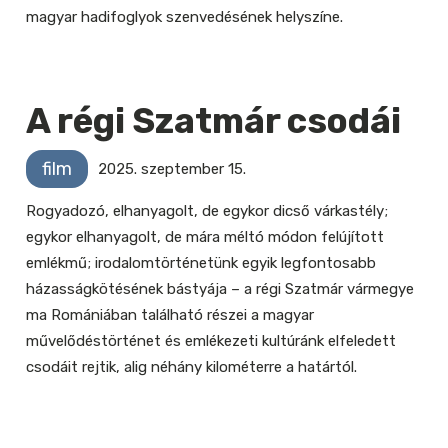
magyar hadifoglyok szenvedésének helyszíne.
A régi Szatmár csodái
film
2025. szeptember 15.
Rogyadozó, elhanyagolt, de egykor dicső várkastély;
egykor elhanyagolt, de mára méltó módon felújított
emlékmű; irodalomtörténetünk egyik legfontosabb
házasságkötésének bástyája – a régi Szatmár vármegye
ma Romániában található részei a magyar
művelődéstörténet és emlékezeti kultúránk elfeledett
csodáit rejtik, alig néhány kilométerre a határtól.