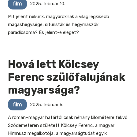
film
2025. február 10.
Mit jelent nekünk, magyaroknak a világ legkisebb
magashegysége, síturisták és hegymászók
paradicsoma? És jelent-e eleget?
Hová lett Kölcsey
Ferenc szülőfalujának
magyarsága?
film
2025. február 6.
A román–magyar határtól csak néhány kilométerre fekvő
Sződemeteren született Kölcsey Ferenc, a magyar
Himnusz megalkotója, a magyarságtudat egyik