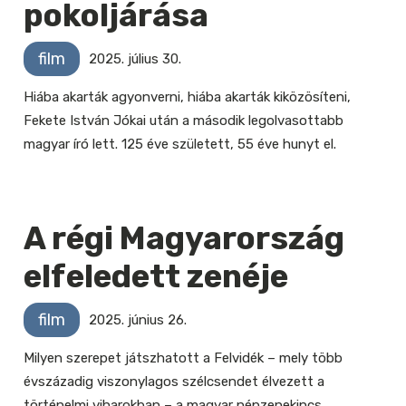
pokoljárása
film
2025. július 30.
Hiába akarták agyonverni, hiába akarták kiközösíteni,
Fekete István Jókai után a második legolvasottabb
magyar író lett. 125 éve született, 55 éve hunyt el.
A régi Magyarország
elfeledett zenéje
film
2025. június 26.
Milyen szerepet játszhatott a Felvidék – mely több
évszázadig viszonylagos szélcsendet élvezett a
történelmi viharokban – a magyar népzenekincs