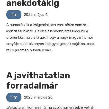
anekdotákig
film
2025. május 4.
A humorérzék a zsigereinkben van, része nemzeti
identitásunknak. Ha kicsit lennebb ereszkedünk a
drónunkkal, azt is látjuk, hogy a nagy magyar humor
ernyője alatt bizonyos tájegységeknek sajátos, csak
rájuk jellemző humoruk van.
A javíthatatlan
forradalmár
film
2025. március 20.
„Vallástalan, könnyelmű, ha szolid ismeretekre vetné