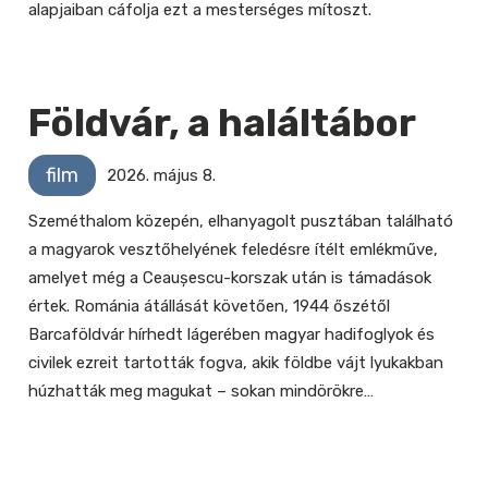
alapjaiban cáfolja ezt a mesterséges mítoszt.
Földvár, a haláltábor
film
2026. május 8.
Szeméthalom közepén, elhanyagolt pusztában található
a magyarok vesztőhelyének feledésre ítélt emlékműve,
amelyet még a Ceaușescu-korszak után is támadások
értek. Románia átállását követően, 1944 őszétől
Barcaföldvár hírhedt lágerében magyar hadifoglyok és
civilek ezreit tartották fogva, akik földbe vájt lyukakban
húzhatták meg magukat – sokan mindörökre…