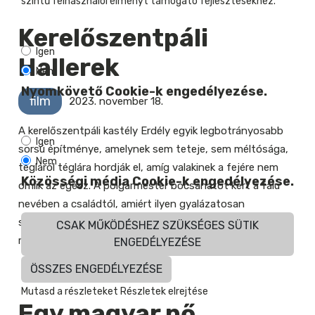
szintű felhasználói élményt támogató fejlesztésekhez.
Kerelőszentpáli
Igen
Hallerek
Nem
Nyomkövető Cookie-k engedélyezése.
film
2023. november 18.
A kerelőszentpáli kastély Erdély egyik legbotrányosabb
Igen
sorsú építménye, amelynek sem teteje, sem méltósága,
Nem
tégláról téglára hordják el, amíg valakinek a fejére nem
Közösségi média Cookie-k engedélyezése.
omlik az egész. A polgármester bocsánatot kért a falu
nevében a családtól, amiért ilyen gyalázatosan
szétlopták kastélyukat. Van-e esély az épület és a múlt
CSAK MŰKÖDÉSHEZ SZÜKSÉGES SÜTIK
rehabilitációjára?
ENGEDÉLYEZÉSE
ÖSSZES ENGEDÉLYEZÉSE
Mutasd a részleteket
Részletek elrejtése
Egy magyar nő