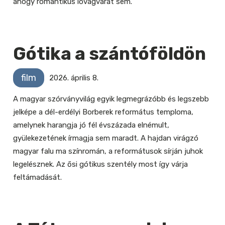
ahogy romantikus lovagvárát sem.
Gótika a szántóföldön
film
2026. április 8.
A magyar szórványvilág egyik legmegrázóbb és legszebb
jelképe a dél-erdélyi Borberek református temploma,
amelynek harangja jó fél évszázada elnémult,
gyülekezetének írmagja sem maradt. A hajdan virágzó
magyar falu ma színromán, a reformátusok sírján juhok
legelésznek. Az ősi gótikus szentély most így várja
feltámadását.