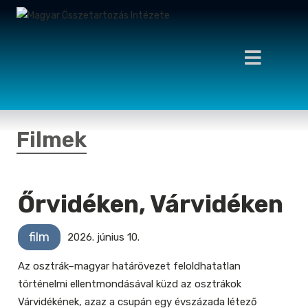
Filmek
Őrvidéken, Várvidéken
film
2026. június 10.
Az osztrák–magyar határövezet feloldhatatlan
történelmi ellentmondásával küzd az osztrákok
Várvidékének, azaz a csupán egy évszázada létező