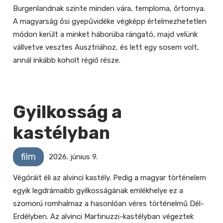
Burgenlandnak szinte minden vára, temploma, őrtornya.
A magyarság ősi gyepűvidéke végképp értelmezhetetlen
módon került a minket háborúba rángató, majd velünk
vállvetve vesztes Ausztriához, és lett egy sosem volt,
annál inkább koholt régió része.
Gyilkosság a
kastélyban
film
2026. június 9.
Végóráit éli az alvinci kastély. Pedig a magyar történelem
egyik legdrámaibb gyilkosságának emlékhelye ez a
szomorú romhalmaz a hasonlóan véres történelmű Dél-
Erdélyben. Az alvinci Martinuzzi-kastélyban végeztek