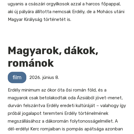
ugyanis a császári orgyilkosok azzal a harcos főpappal,
aki új pályára állította nemcsak Erdély, de a Mohács utáni
Magyar Királyság történetét is.
Magyarok, dákok,
románok
film
2026. június 8.
Erdély minimum az ókor óta ősi román föld, és a
magyarok csak betolakodtak oda Ázsiából jövet-menet,
durván felszántva Erdély eredeti kultúráját – valahogy így
próbál jogalapot teremteni Erdély történelmének
megszállásához a dákoromán folytonosságelmélet. A
dél-erdélyi Kerc romjaiban is pompás apátsága azonban