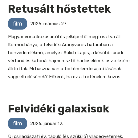
Retusált hőstettek
film
2026. március 27.
Magyar vonatkozásaitól és jelképeitől megfosztva áll
Körmöcbánya, a felvidéki Aranyváros határában a
honvédemlékmű, amelyet Aulich Lajos, a későbbi aradi
vértanú és katonái hajmeresztő hadicselének tiszteletére
állítottak. Mi haszna van a történelem kisajátításának
vagy eltörlésének? Főként, ha ez a történelem közös.
Felvidéki galaxisok
film
2026. január 12.
Új csillagászati év, táguló (és szűkülő) világegyetemek.