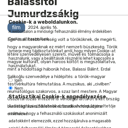
Balassitól
Jumurdzsákig
Cookie-k a weboldalunkon.
film
2024. április 16.
A weboldalon a minőségi felhasználói élmény érdekében
Cookie-at használunk.
Eger csak kisebb vereség volt a törököknek, de megérti,
hogy a magyaroknak ez miért nemzeti büszkeség. Török
Ismerje meg tájékoztatónkat arról, hogy milyen Cookie-at
létére szenvedélyesen szereti, műveli és tolmácsolja a
használunk, vagy a beállítások résznél ki lehet kapcsolni a
magyar kultúrát, olyan harcos költőt is megszólaltatva,
használatukat.
mint a hódoltsági háborúk hőse, Balassi Bálint. Erdal
Şalikoğlu szenvedélye a hídépítés: a török–magyar
Igen
testvérkultúra felmutatása. A muzsikus, aki „civilben”
Nem
reumatológus szakorvos, a szaz lant mestere. A Magyar
Statisztikai Cookie-k engedélyezése.
Összetartozás Intézete is vendégül látta őt a két ország
barátsági szerződésének századik évfordulójára
A statisztikai sütik lehetővé teszik a honlap üzemeltetője
emlékezve.
számára, hogy a felhasználói szokásokat anonimizált
adatokként elemezzék, ezzel hozzájárulva a magasabb