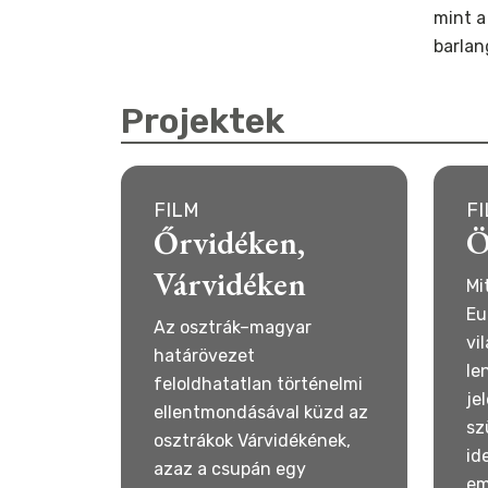
mint a
barlan
Projektek
FILM
F
Őrvidéken,
Ö
Várvidéken
Mi
Eu
Az osztrák–magyar
vi
határövezet
le
feloldhatatlan történelmi
je
ellentmondásával küzd az
sz
osztrákok Várvidékének,
id
azaz a csupán egy
em