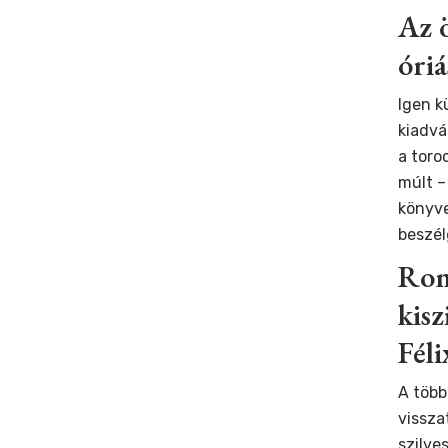
Az ö
óriá
Igen k
kiadvá
a toro
múlt –
könyve
beszél
Ron
kisz
Fél
A több
vissza
szilves