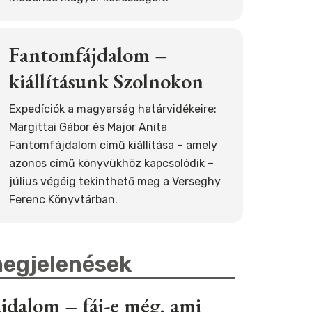
Fantomfájdalom –
kiállításunk Szolnokon
Expedíciók a magyarság határvidékeire:
Margittai Gábor és Major Anita
Fantomfájdalom című kiállítása – amely
azonos című könyvükhöz kapcsolódik –
július végéig tekinthető meg a Verseghy
Ferenc Könyvtárban.
egjelenések
jdalom – fáj-e még, ami