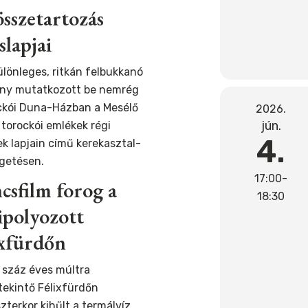
sszetartozás
slapjai
ülönleges, ritkán felbukkanó
ny mutatkozott be nemrég
ckói Duna-Házban a Mesélő
2026.
jún.
 torockói emlékek régi
4.
k lapjain című kerekasztal-
getésen.
17:00-
csfilm forog a
18:30
ipolyozott
ixfürdőn
 száz éves múltra
tekintő Félixfürdőn
zterkor kihűlt a termálvíz,