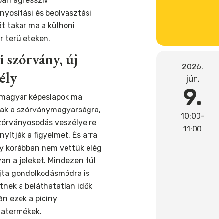
ban agresszív
nyosítási és beolvasztási
kát takar ma a külhoni
 területeken.
 szórvány, új
2026.
ély
jún.
9.
 magyar képeslapok ma
ak a szórványmagyarságra,
10:00-
zórványosodás veszélyeire
11:00
ányítják a figyelmet. És arra
gy korábban nem vettük elég
an a jeleket. Mindezen túl
ta gondolkodásmódra is
tnek a beláthatatlan idők
án ezek a piciny
atermékek.