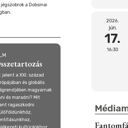
 jégszobrok a Dobsinai
gban.
2026.
jún.
17.
16:30
ILM
sszetartozás
t jelent a XXI. század
rópájában és globális
lágrendjében magyarnak
nni és maradni? Mit
lent ragaszkodni
Médiam
ülőföldünkhöz,
entitásunkhoz,
Fantomfá
lékezeti kultúránkhoz,