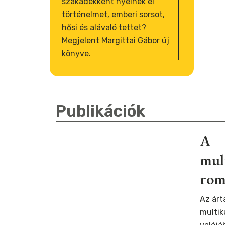
szakadékként nyelnek el
történelmet, emberi sorsot,
hősi és alávaló tettet?
Megjelent Margittai Gábor új
könyve.
Publikációk
A
mul
rom
Az árt
multik