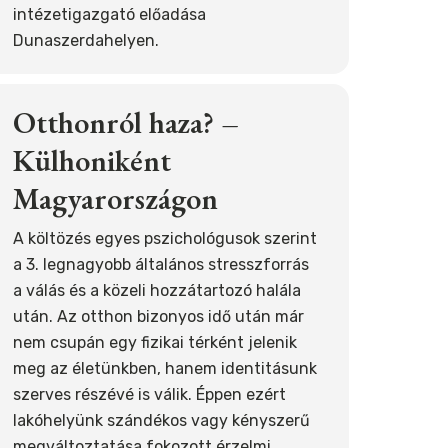
intézetigazgató előadása
Dunaszerdahelyen.
Otthonról haza? –
Külhoniként
Magyarországon
A költözés egyes pszichológusok szerint
a 3. legnagyobb általános stresszforrás
a válás és a közeli hozzátartozó halála
után. Az otthon bizonyos idő után már
nem csupán egy fizikai térként jelenik
meg az életünkben, hanem identitásunk
szerves részévé is válik. Éppen ezért
lakóhelyünk szándékos vagy kényszerű
megváltoztatása fokozott érzelmi