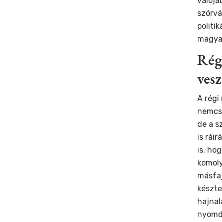
valójá
szórvá
politi
magyar
Régi
vesz
A régi
nemcs
de a s
is ráir
is, ho
komoly
másfaj
készte
hajnal
nyomd