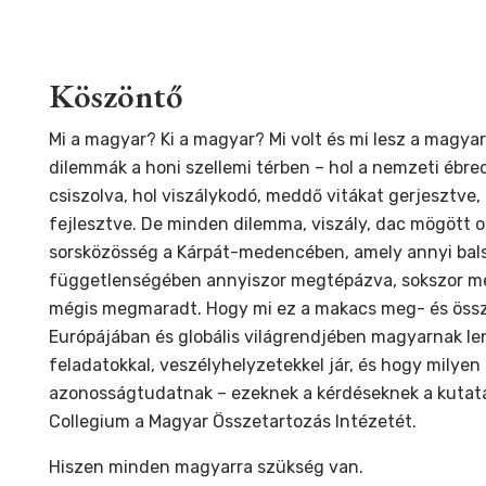
Köszöntő
Mi a magyar? Ki a magyar? Mi volt és mi lesz a magy
dilemmák a honi szellemi térben – hol a nemzeti ébr
csiszolva, hol viszálykodó, meddő vitákat gerjesztve
fejlesztve. De minden dilemma, viszály, dac mögött ot
sorsközösség a Kárpát-medencében, amely annyi balsze
függetlenségében annyiszor megtépázva, sokszor még
mégis megmaradt. Hogy mi ez a makacs meg- és összet
Európájában és globális világrendjében magyarnak len
feladatokkal, veszélyhelyzetekkel jár, és hogy milyen
azonosságtudatnak – ezeknek a kérdéseknek a kutatá
Collegium a Magyar Összetartozás Intézetét.
Hiszen minden magyarra szükség van.