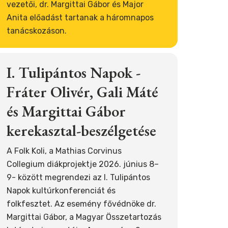
vezetői, dr. Margittai Gábor és Major
Anita előadást tartanak a háromnapos
tanácskozáson.
I. Tulipántos Napok -
Fráter Olivér, Gali Máté
és Margittai Gábor
kerekasztal-beszélgetése
A Folk Koli, a Mathias Corvinus
Collegium diákprojektje 2026. június 8–
9- között megrendezi az I. Tulipántos
Napok kultúrkonferenciát és
folkfesztet. Az esemény fővédnöke dr.
Margittai Gábor, a Magyar Összetartozás