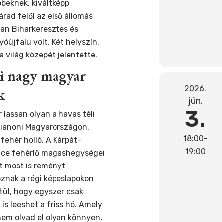
beknek, kiváltképp
rad felől az első állomás
ban Biharkeresztes és
yóújfalu volt. Két helyszín,
a világ közepét jelentette.
i nagy magyar
2026.
k
jún.
3.
 lassan olyan a havas téli
trianoni Magyarországon,
18:00-
 fehér holló. A Kárpát-
19:00
ce fehérlő magashegységei
t most is reményt
znak a régi képeslapokon
tül, hogy egyszer csak
 is leeshet a friss hó. Amely
nem olvad el olyan könnyen,