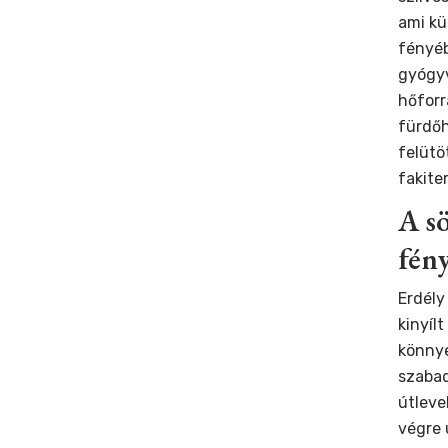
ami kü
fényéb
gyógy
hőforr
fürdő
felütöt
fakiter
A sö
fén
Erdély
kinyílt
könnye
szabad
útleve
végre 