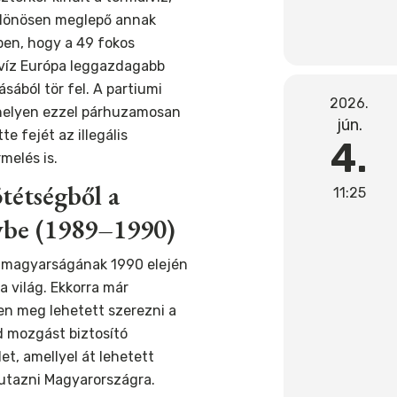
lönösen meglepő annak
en, hogy a 49 fokos
víz Európa leggazdagabb
ásából tör fel. A partiumi
2026.
helyen ezzel párhuzamosan
jún.
te fejét az illegális
4.
melés is.
tétségből a
11:25
ybe (1989–1990)
 magyarságának 1990 elején
 a világ. Ekkorra már
n meg lehetett szerezni a
 mozgást biztosító
let, amellyel át lehetett
utazni Magyarországra.