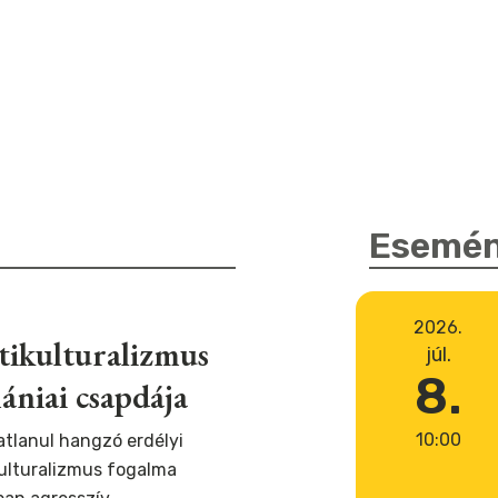
Esemé
2026.
tikulturalizmus
júl.
8.
ániai csapdája
10:00
atlanul hangzó erdélyi
ulturalizmus fogalma