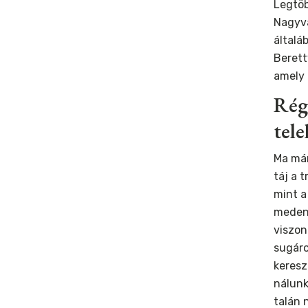
Legtöb
Nagyvá
általá
Berett
amely 
Rég
tele
Ma már
táj a 
mint a
meden
viszon
sugáro
keresz
nálunk
talán 