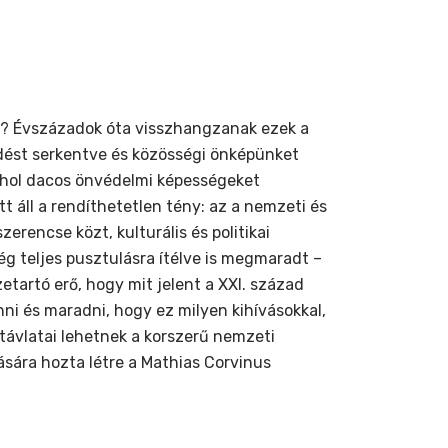
ar? Évszázadok óta visszhangzanak ezek a
edést serkentve és közösségi önképünket
, hol dacos önvédelmi képességeket
t áll a rendíthetetlen tény: az a nemzeti és
rencse közt, kulturális és politikai
 teljes pusztulásra ítélve is megmaradt –
artó erő, hogy mit jelent a XXI. század
ni és maradni, hogy ez milyen kihívásokkal,
 távlatai lehetnek a korszerű nemzeti
sára hozta létre a Mathias Corvinus