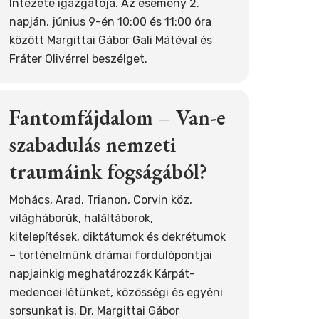
Intézete igazgatója. Az esemény 2.
napján, június 9-én 10:00 és 11:00 óra
között Margittai Gábor Gali Mátéval és
Fráter Olivérrel beszélget.
Fantomfájdalom – Van-e
szabadulás nemzeti
traumáink fogságából?
Mohács, Arad, Trianon, Corvin köz,
világháborúk, haláltáborok,
kitelepítések, diktátumok és dekrétumok
– történelmünk drámai fordulópontjai
napjainkig meghatározzák Kárpát-
medencei létünket, közösségi és egyéni
sorsunkat is. Dr. Margittai Gábor